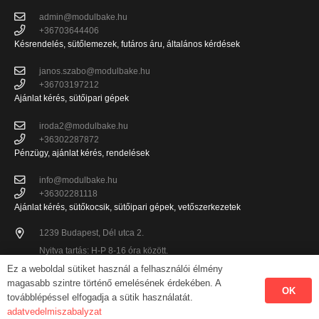
admin@modulbake.hu
+36703644406
Késrendelés, sütőlemezek, futáros áru, általános kérdések
janos.szabo@modulbake.hu
+36703197212
Ajánlat kérés, sütőipari gépek
iroda2@modulbake.hu
+36302287872
Pénzügy, ajánlat kérés, rendelések
info@modulbake.hu
+36302281118
Ajánlat kérés, sütőkocsik, sütőipari gépek, vetőszerkezetek
1239 Budapest, Dél utca 2.
Nyitva tartás: H-P 8-16 óra között.
Ez a weboldal sütiket használ a felhasználói élmény
magasabb szintre történő emelésének érdekében. A
OK
Modul-Bake Kft. Minden jog fenntartva! Az oldalon megjelenő szövegek és
továbblépéssel elfogadja a sütik használatát.
képek a Modul-Bake Kft. tulajdonát képzik.
adatvedelmiszabalyzat