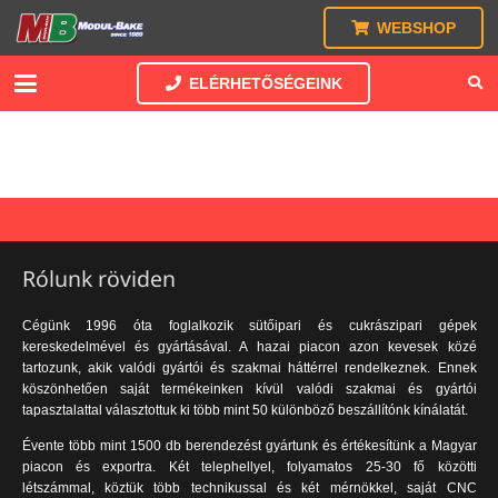
WEBSHOP
ELÉRHETŐSÉGEINK
Rólunk röviden
Cégünk 1996 óta foglalkozik sütőipari és cukrászipari gépek
kereskedelmével és gyártásával. A hazai piacon azon kevesek közé
tartozunk, akik valódi gyártói és szakmai háttérrel rendelkeznek. Ennek
köszönhetően saját termékeinken kívül valódi szakmai és gyártói
tapasztalattal választottuk ki több mint 50 különböző beszállítónk kínálatát.
Évente több mint 1500 db berendezést gyártunk és értékesítünk a Magyar
piacon és exportra. Két telephellyel, folyamatos 25-30 fő közötti
létszámmal, köztük több technikussal és két mérnökkel, saját CNC