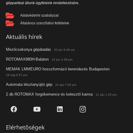
gépparkkal állunk ügyfeleink rendelkezésére.
Adatvédelmi szabályzat
Általános szerződési feltételek
Aktuális hírek
Mezőcsokonya gépátadás
20 jún 9:49 am
ROTOMAX980H-Balaton
10 jún 2:48 pm
MEMAK LMMEURO hosszformázó berendezés Budapesten
19 máj 6:57 pm
Automata tésztanyújtó gép
24 ápr 7:56 pm
2 db ROTOMAX forgókemence és kelesztő kamra
12 ápr 1:20 pm
Elérhetőségek