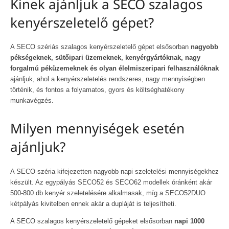
Kinek ajánljuk a SECO szalagos
kenyérszeletelő gépet?
A SECO szériás szalagos kenyérszeletelő gépet elsősorban
nagyobb
pékségeknek, sütőipari üzemeknek, kenyérgyártóknak, nagy
forgalmú péküzemeknek és olyan élelmiszeripari felhasználóknak
ajánljuk, ahol a kenyérszeletelés rendszeres, nagy mennyiségben
történik, és fontos a folyamatos, gyors és költséghatékony
munkavégzés.
Milyen mennyiségek esetén
ajánljuk?
A SECO széria kifejezetten nagyobb napi szeletelési mennyiségekhez
készült. Az egypályás SECO52 és SECO62 modellek óránként akár
500-800 db kenyér szeletelésére alkalmasak, míg a SECO52DUO
kétpályás kivitelben ennek akár a dupláját is teljesítheti.
A SECO szalagos kenyérszeletelő gépeket elsősorban
napi 1000