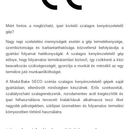
Miért fontos a megbízható, ipari kivitelű szalagos kenyérszeletelő
gép?
Nagy napi szeletelési mennyiségek esetén a gép termelékenysége,
üzembiztonsága és karbantarthatósága közvetlenül befolyásolja a
gyártási folyamat hatékonyságát. A szalagos kenyérszeletelő gép
előnye, hogy folyamatos termékáramlást biztosít, így csökkenti a kézi
beavatkozás szükségességét, gyorsítja a munkát és mérsékli az egy
termékre jutó munkaerőköltséget.
A Modul-Bake SECO szériás szalagos kenyérszeletelő gépek saját
gyártásban, ellenőrzött minőségben készülnek. Erős szerkezetük,
szabályozható szalagrendszerük, rozsdamentes acél kiegészítőik és
ipari felhasználásra tervezett kialakításuk alkalmassá teszi őket
nagyobb pékségekben, sütőipari üzemekben és folyamatos termelési
környezetben történő használatra.