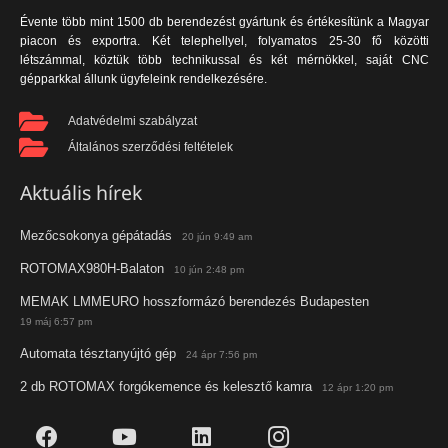
Évente több mint 1500 db berendezést gyártunk és értékesítünk a Magyar
piacon és exportra. Két telephellyel, folyamatos 25-30 fő közötti
létszámmal, köztük több technikussal és két mérnökkel, saját CNC
gépparkkal állunk ügyfeleink rendelkezésére.
Adatvédelmi szabályzat
Általános szerződési feltételek
Aktuális hírek
Mezőcsokonya gépátadás
20 jún 9:49 am
ROTOMAX980H-Balaton
10 jún 2:48 pm
MEMAK LMMEURO hosszformázó berendezés Budapesten
19 máj 6:57 pm
Automata tésztanyújtó gép
24 ápr 7:56 pm
2 db ROTOMAX forgókemence és kelesztő kamra
12 ápr 1:20 pm