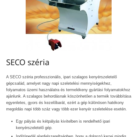
SECO széria
A SECO széria professzionális, ipari szalagos kenyérszeletelő
gépcsalád, amelyet nagy napi szeletelési mennyiségekhez,
folyamatos üzemi használatra és termelékeny gyártási folyamatokhoz
ajánlunk. A szalagos behordásnak köszönhetően a termék továbbítása
egyenletes, gyors és kezelőbarát, ezért a gép különösen hatékony
megoldás napi több száz vagy több ezer kenyér szeletelése esetén.
Egy pályás és kétpályás kivitelben is rendelhető ipari
kenyérszeletelő gép.
Indítópedál alapfelszereltségben, hogy a dolgozó kezei mindig