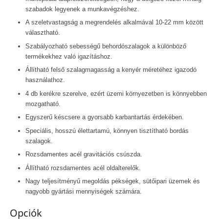
szabadok legyenek a munkavégzéshez.
A szeletvastagság a megrendelés alkalmával 10-22 mm között
választható.
Szabályozható sebességű behordószalagok a különböző
termékekhez való igazításhoz.
Állítható felső szalagmagasság a kenyér méretéhez igazodó
használathoz.
4 db kerékre szerelve, ezért üzemi környezetben is könnyebben
mozgatható.
Egyszerű késcsere a gyorsabb karbantartás érdekében.
Speciális, hosszú élettartamú, könnyen tisztítható bordás
szalagok.
Rozsdamentes acél gravitációs csúszda.
Állítható rozsdamentes acél oldalterelők.
Nagy teljesítményű megoldás pékségek, sütőipari üzemek és
nagyobb gyártási mennyiségek számára.
Opciók