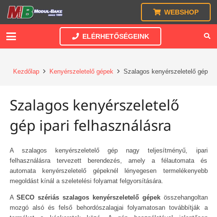
WEBSHOP
ELÉRHETŐSÉGEINK
Kezdőlap
Kenyérszeletelő gépek
Szalagos kenyérszeletelő gép
Szalagos kenyérszeletelő
gép ipari felhasználásra
A szalagos kenyérszeletelő gép nagy teljesítményű, ipari
felhasználásra tervezett berendezés, amely a félautomata és
automata kenyérszeletelő gépeknél lényegesen termelékenyebb
megoldást kínál a szeletelési folyamat felgyorsítására.
A
SECO szériás szalagos kenyérszeletelő gépek
összehangoltan
mozgó alsó és felső behordószalagjai folyamatosan továbbítják a