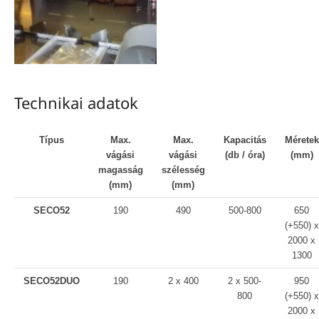
Technikai adatok
Típus
Max.
Max.
Kapacitás
Méretek
vágási
vágási
(db / óra)
(mm)
magasság
szélesség
(mm)
(mm)
SECO52
190
490
500-800
650
(+550) x
2000 x
1300
SECO52DUO
190
2 x 400
2 x 500-
950
800
(+550) x
2000 x