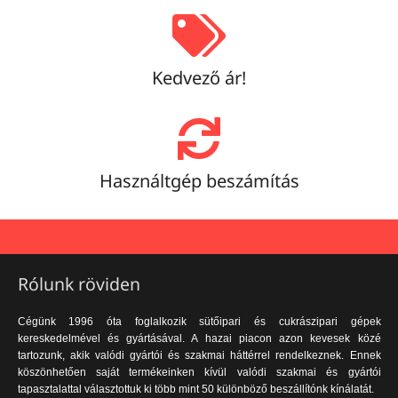
Kedvező ár!
Használtgép beszámítás
Rólunk röviden
Cégünk 1996 óta foglalkozik sütőipari és cukrászipari gépek
kereskedelmével és gyártásával. A hazai piacon azon kevesek közé
tartozunk, akik valódi gyártói és szakmai háttérrel rendelkeznek. Ennek
köszönhetően saját termékeinken kívül valódi szakmai és gyártói
tapasztalattal választottuk ki több mint 50 különböző beszállítónk kínálatát.