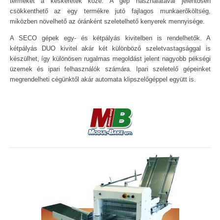
terméket a késkeretek közé. A gép használatával jelentősen
csökkenthető az egy termékre jutó fajlagos munkaerőköltség,
miközben növelhető az óránként szeletelhető kenyerek mennyisége.
A SECO gépek egy- és kétpályás kivitelben is rendelhetők. A
kétpályás DUO kivitel akár két különböző szeletvastagsággal is
készülhet, így különösen rugalmas megoldást jelent nagyobb pékségi
üzemek és ipari felhasználók számára. Ipari szeletelő gépeinket
megrendelheti cégünktől akár automata klipszelőgéppel együtt is.