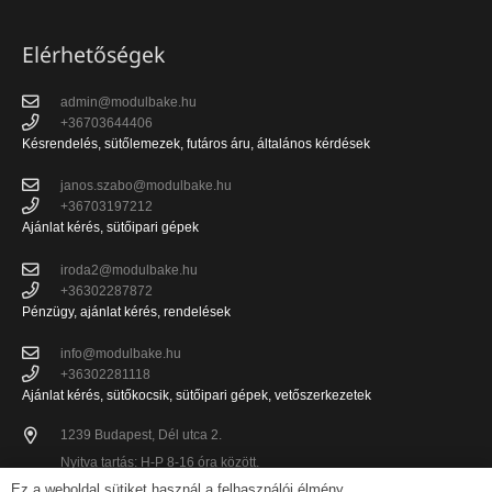
Elérhetőségek
admin@modulbake.hu
+36703644406
Késrendelés, sütőlemezek, futáros áru, általános kérdések
janos.szabo@modulbake.hu
+36703197212
Ajánlat kérés, sütőipari gépek
iroda2@modulbake.hu
+36302287872
Pénzügy, ajánlat kérés, rendelések
info@modulbake.hu
+36302281118
Ajánlat kérés, sütőkocsik, sütőipari gépek, vetőszerkezetek
1239 Budapest, Dél utca 2.
Nyitva tartás: H-P 8-16 óra között.
Ez a weboldal sütiket használ a felhasználói élmény