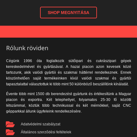
SHOP MEGNYITÁSA
Rólunk röviden
Cégünk 1996 óta foglalkozik sütőipari és cukrászipari gépek
kereskedelmével és gyártásával. A hazai piacon azon kevesek közé
tartozunk, akik valódi gyártói és szakmai háttérrel rendelkeznek. Ennek
köszönhetően saját termékeinken kívül valódi szakmai és gyártói
tapasztalattal választottuk ki több mint 50 különböző beszállítónk kínálatát.
Évente több mint 1500 db berendezést gyártunk és értékesítünk a Magyar
piacon és exportra. Két telephellyel, folyamatos 25-30 fő közötti
létszámmal, köztük több technikussal és két mérnökkel, saját CNC
gépparkkal állunk ügyfeleink rendelkezésére.
Adatvédelmi szabályzat
Általános szerződési feltételek