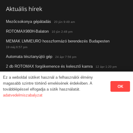
Aktuális hírek
Mezőcsokonya gépátadás
20 jún 9:49 am
ROTOMAX980H-Balaton
10 jún 2:48 pm
MEMAK LMMEURO hosszformázó berendezés Budapesten
19 máj 6:57 pm
Automata tésztanyújtó gép
24 ápr 7:56 pm
2 db ROTOMAX forgókemence és kelesztő kamra
12 ápr 1:20 pm
Ez a weboldal sütiket használ a felhasználói élmény
magasabb szintre történő emelésének érdekében. A
OK
továbblépéssel elfogadja a sütik használatát.
adatvedelmiszabalyzat
Elérhetőségek
admin@modulbake.hu
+36703644406
Késrendelés, sütőlemezek, futáros áru, általános kérdések