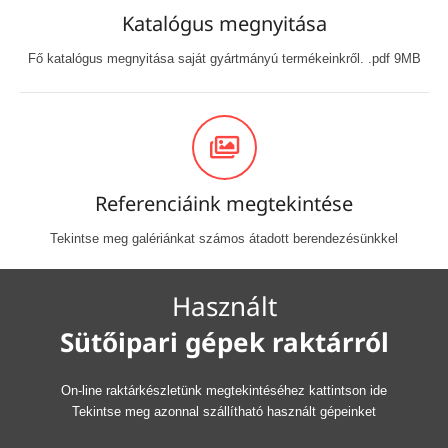
Katalógus megnyitása
Fő katalógus megnyitása saját gyártmányú termékeinkről. .pdf 9MB
Referenciáink megtekintése
Tekintse meg galériánkat számos átadott berendezésünkkel
Használt
Sütőipari gépek raktárról
On-line raktárkészletünk megtekintéséhez kattintson ide
Tekintse meg azonnal szállítható használt gépeinket