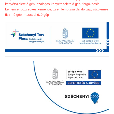
kenyérszeletelő gép
,
szalagos kenyérszeletelő gép,
forgókocsis
kemence,
gőzcsöves kemence,
zsemlemorzsa daráló gép,
sütőlemez
tisztító gép,
masszahúzó gép