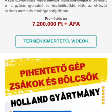
A kézi szeleteléshez képest
jelentős munkabér-megtakarítás
érhető
el, a gyártás gyorsabbá és kiszámíthatóbbá válik, az elkészült
szeletek mérete és minősége pedig állandó.
Promóciós ár:
7.200.000 Ft + ÁFA
TERMÉKISMERTETŐ, VIDEÓK