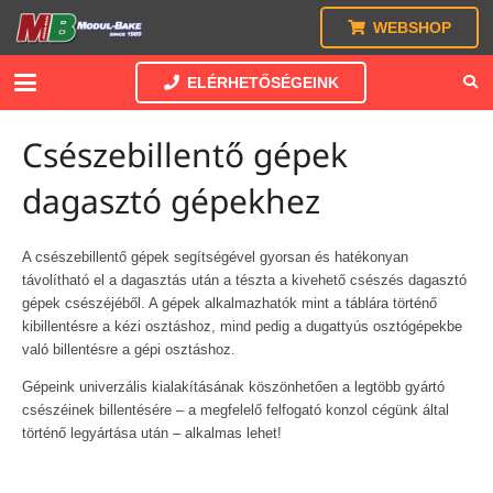
WEBSHOP
ELÉRHETŐSÉGEINK
Csészebillentő gépek
dagasztó gépekhez
A csészebillentő gépek segítségével gyorsan és hatékonyan
távolítható el a dagasztás után a tészta a kivehető csészés dagasztó
gépek csészéjéből. A gépek alkalmazhatók mint a táblára történő
kibillentésre a kézi osztáshoz, mind pedig a dugattyús osztógépekbe
való billentésre a gépi osztáshoz.
Gépeink univerzális kialakításának köszönhetően a legtöbb gyártó
csészéinek billentésére – a megfelelő felfogató konzol cégünk által
történő legyártása után – alkalmas lehet!