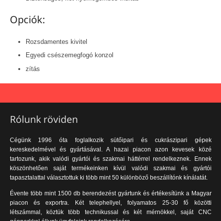
Opciók:
Rozsdamentes kivitel
Egyedi csészemegfogó konzol
zítás
Rólunk röviden
Cégünk 1996 óta foglalkozik sütőipari és cukrászipari gépek
kereskedelmével és gyártásával. A hazai piacon azon kevesek közé
tartozunk, akik valódi gyártói és szakmai háttérrel rendelkeznek. Ennek
köszönhetően saját termékeinken kívül valódi szakmai és gyártói
tapasztalattal választottuk ki több mint 50 különböző beszállítónk kínálatát.
Évente több mint 1500 db berendezést gyártunk és értékesítünk a Magyar
piacon és exportra. Két telephellyel, folyamatos 25-30 fő közötti
létszámmal, köztük több technikussal és két mérnökkel, saját CNC