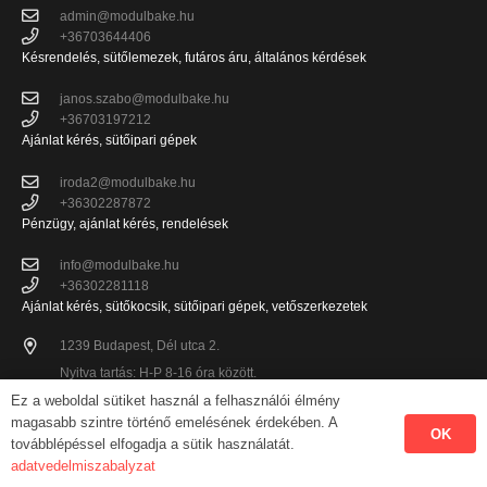
admin@modulbake.hu
+36703644406
Késrendelés, sütőlemezek, futáros áru, általános kérdések
janos.szabo@modulbake.hu
+36703197212
Ajánlat kérés, sütőipari gépek
iroda2@modulbake.hu
+36302287872
Pénzügy, ajánlat kérés, rendelések
info@modulbake.hu
+36302281118
Ajánlat kérés, sütőkocsik, sütőipari gépek, vetőszerkezetek
1239 Budapest, Dél utca 2.
Nyitva tartás: H-P 8-16 óra között.
Ez a weboldal sütiket használ a felhasználói élmény
magasabb szintre történő emelésének érdekében. A
OK
Modul-Bake Kft. Minden jog fenntartva! Az oldalon megjelenő szövegek és
továbblépéssel elfogadja a sütik használatát.
képek a Modul-Bake Kft. tulajdonát képzik.
adatvedelmiszabalyzat