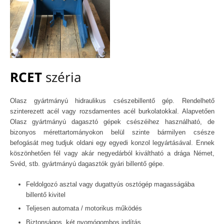
RCET
széria
Olasz gyártmányú hidraulikus csészebillentő gép. Rendelhető
szinterezett acél vagy rozsdamentes acél burkolatokkal. Alapvetően
Olasz gyártmányú dagasztó gépek csészéihez használható, de
bizonyos mérettartományokon belül szinte bármilyen csésze
befogását meg tudjuk oldani egy egyedi konzol legyártásával. Ennek
köszönhetően fél vagy akár negyedárból kiváltható a drága Német,
Svéd, stb. gyártmányú dagasztók gyári billentő gépe.
Feldolgozó asztal vagy dugattyús osztógép magasságába
billentő kivitel
Teljesen automata / motorikus működés
Biztonságos, két nyomógombos indítás