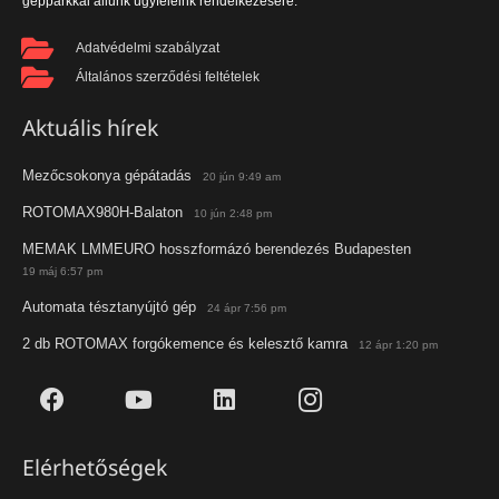
gépparkkal állunk ügyfeleink rendelkezésére.
Adatvédelmi szabályzat
Általános szerződési feltételek
Aktuális hírek
Mezőcsokonya gépátadás
20 jún 9:49 am
ROTOMAX980H-Balaton
10 jún 2:48 pm
MEMAK LMMEURO hosszformázó berendezés Budapesten
19 máj 6:57 pm
Automata tésztanyújtó gép
24 ápr 7:56 pm
2 db ROTOMAX forgókemence és kelesztő kamra
12 ápr 1:20 pm
Elérhetőségek