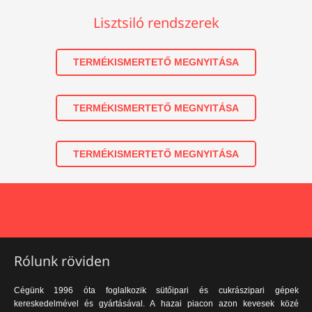
Lisztsiló rendszerek
TERMÉKISMERTETŐ MEGNYITÁSA
TERMÉKISMERTETŐ MEGNYITÁSA
TERMÉKISMERTETŐ MEGNYITÁSA
Rólunk röviden
Cégünk 1996 óta foglalkozik sütőipari és cukrászipari gépek
kereskedelmével és gyártásával. A hazai piacon azon kevesek közé