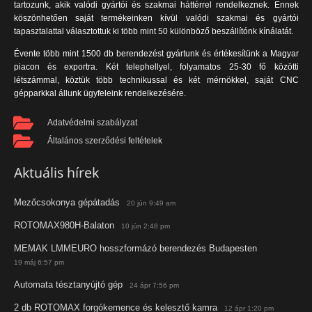
tartozunk, akik valódi gyártói és szakmai háttérrel rendelkeznek. Ennek
köszönhetően saját termékeinken kívül valódi szakmai és gyártói
tapasztalattal választottuk ki több mint 50 különböző beszállítónk kínálatát.
Évente több mint 1500 db berendezést gyártunk és értékesítünk a Magyar
piacon és exportra. Két telephellyel, folyamatos 25-30 fő közötti
létszámmal, köztük több technikussal és két mérnökkel, saját CNC
gépparkkal állunk ügyfeleink rendelkezésére.
Adatvédelmi szabályzat
Általános szerződési feltételek
Aktuális hírek
Mezőcsokonya gépátadás
20 jún 9:49 am
ROTOMAX980H-Balaton
10 jún 2:48 pm
MEMAK LMMEURO hosszformázó berendezés Budapesten
19 máj 6:57 pm
Automata tésztanyújtó gép
24 ápr 7:56 pm
2 db ROTOMAX forgókemence és kelesztő kamra
12 ápr 1:20 pm