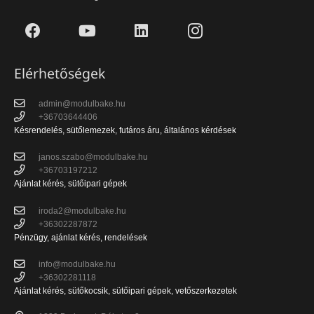
Elérhetőségek
admin@modulbake.hu
+36703644406
Késrendelés, sütőlemezek, futáros áru, általános kérdések
janos.szabo@modulbake.hu
+36703197212
Ajánlat kérés, sütőipari gépek
iroda2@modulbake.hu
+36302287872
Pénzügy, ajánlat kérés, rendelések
info@modulbake.hu
+36302281118
Ajánlat kérés, sütőkocsik, sütőipari gépek, vetőszerkezetek