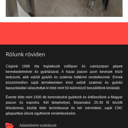
Rólunk röviden
Cégünk 1996 óta foglalkozik sütőipari és cukrászipari gépek
kereskedelmével és gyártásával. A hazai piacon azon kevesek közé
tartozunk, akik valódi gyártói és szakmai háttérrel rendelkeznek. Ennek
köszönhetően saját termékeinken kívül valódi szakmai és gyártói
tapasztalattal választottuk ki több mint 50 különböző beszállítónk kínálatát.
Évente több mint 1500 db berendezést gyártunk és értékesítünk a Magyar
piacon és exportra. Két telephellyel, folyamatos 25-30 fő közötti
létszámmal, köztük több technikussal és két mérnökkel, saját CNC
gépparkkal állunk ügyfeleink rendelkezésére.
Adatvédelmi szabályzat