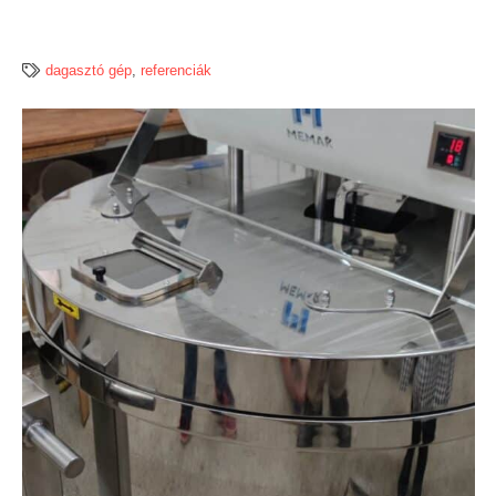
dagasztó gép
,
referenciák