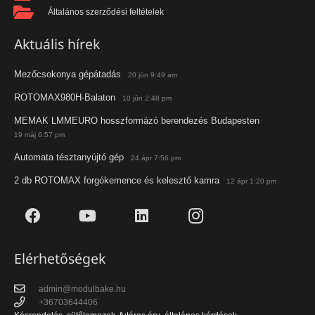
Általános szerződési feltételek
Aktuális hírek
Mezőcsokonya gépátadás
20 jún 9:49 am
ROTOMAX980H-Balaton
10 jún 2:48 pm
MEMAK LMMEURO hosszformázó berendezés Budapesten
19 máj 6:57 pm
Automata tésztanyújtó gép
24 ápr 7:56 pm
2 db ROTOMAX forgókemence és kelesztő kamra
12 ápr 1:20 pm
Elérhetőségek
admin@modulbake.hu
+36703644406