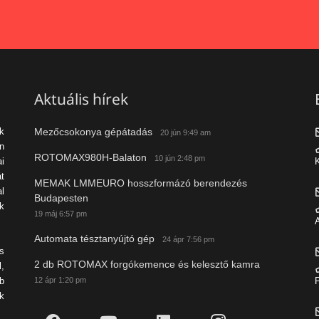
Aktuális hírek
Mezőcsokonya gépátadás
ek
20 jún 9:49 am
n
ROTOMAX980H-Balaton
10 jún 2:48 pm
i
K
t
MEMAK LMMEURO hosszformázó berendezés
al
Budapesten
k
19 máj 6:57 pm
A
Automata tésztanyújtó gép
24 ápr 7:56 pm
s
2 db ROTOMAX forgókemence és kelesztő kamra
l,
12 ápr 1:20 pm
b
P
k