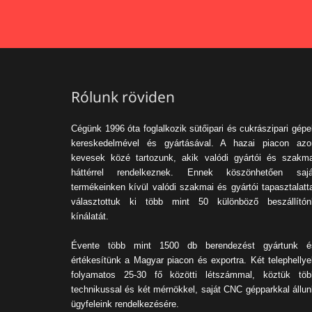
Rólunk röviden
Cégünk 1996 óta foglalkozik sütőipari és cukrászipari gép
kereskedelmével és gyártásával. A hazai piacon azo
kevesek közé tartozunk, akik valódi gyártói és szakma
háttérrel rendelkeznek. Ennek köszönhetően sajá
termékeinken kívül valódi szakmai és gyártói tapasztalatt
választottuk ki több mint 50 különböző beszállítón
kínálatát.
Évente több mint 1500 db berendezést gyártunk é
értékesítünk a Magyar piacon és exportra. Két telephellye
folyamatos 25-30 fő közötti létszámmal, köztük töb
technikussal és két mérnökkel, saját CNC gépparkkal állun
ügyfeleink rendelkezésére.