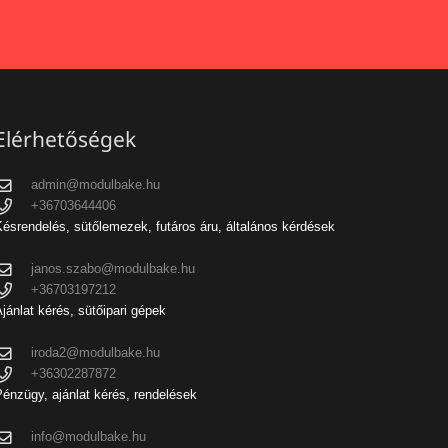
Elérhetőségek
admin@modulbake.hu
+36703644406
ésrendelés, sütőlemezek, futáros áru, általános kérdések
janos.szabo@modulbake.hu
+36703197212
jánlat kérés, sütőipari gépek
iroda2@modulbake.hu
+36302287872
énzügy, ajánlat kérés, rendelések
info@modulbake.hu