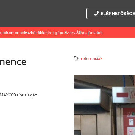
ELÉRHETŐSÉGE
épek
Kemencék
Eszközök
Raktári gépek
Szerviz
Állásajánlatok
mence
referenciák
OMAX600 típusú gáz