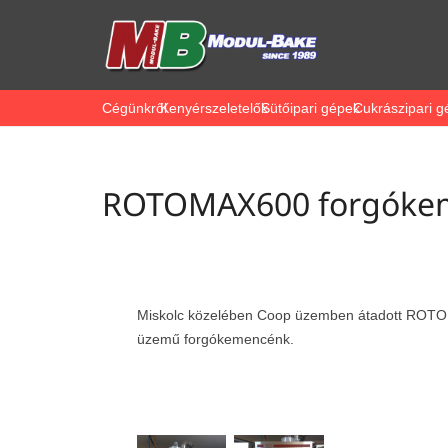
Cégünkről
Kenyérszeletelők
Sütőipari gépek
Cukrászipari g
ROTOMAX600 forgóke
Miskolc közelében Coop üzemben átadott ROT
üzemű forgókemencénk.