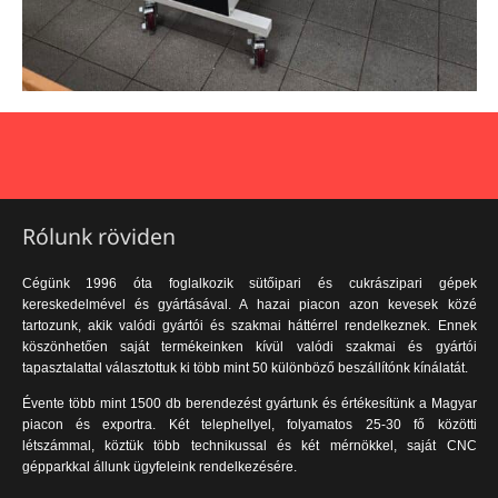
Rólunk röviden
Cégünk 1996 óta foglalkozik sütőipari és cukrászipari gépek
kereskedelmével és gyártásával. A hazai piacon azon kevesek közé
tartozunk, akik valódi gyártói és szakmai háttérrel rendelkeznek. Ennek
köszönhetően saját termékeinken kívül valódi szakmai és gyártói
tapasztalattal választottuk ki több mint 50 különböző beszállítónk kínálatát.
Évente több mint 1500 db berendezést gyártunk és értékesítünk a Magyar
piacon és exportra. Két telephellyel, folyamatos 25-30 fő közötti
létszámmal, köztük több technikussal és két mérnökkel, saját CNC
gépparkkal állunk ügyfeleink rendelkezésére.