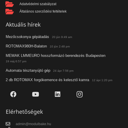
Adatvédelmi szabályzat
Általános szerződési feltételek
Aktuális hírek
Mezőcsokonya gépátadás
20 jún 9:49 am
ROTOMAX980H-Balaton
10 jún 2:48 pm
MEMAK LMMEURO hosszformázó berendezés Budapesten
19 máj 6:57 pm
Automata tésztanyújtó gép
24 ápr 7:56 pm
2 db ROTOMAX forgókemence és kelesztő kamra
12 ápr 1:20 pm
Elérhetőségek
admin@modulbake.hu