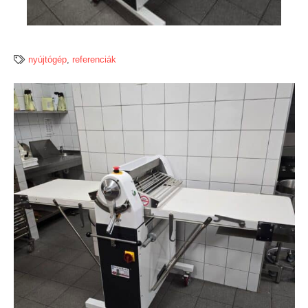
nyújtógép
,
referenciák