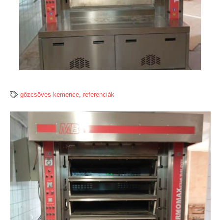
gőzcsöves kemence
,
referenciák