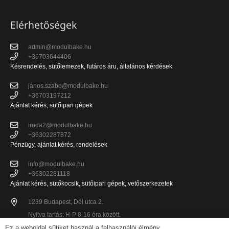
Elérhetőségek
admin@modulbake.hu
+36703644406
Késrendelés, sütőlemezek, futáros áru, általános kérdések
janos.szabo@modulbake.hu
+36703197212
Ajánlat kérés, sütőipari gépek
iroda2@modulbake.hu
+36302287872
Pénzügy, ajánlat kérés, rendelések
info@modulbake.hu
+36302281118
Ajánlat kérés, sütőkocsik, sütőipari gépek, vetőszerkezetek
1239 Budapest, Dél utca 2.
Nyitva tartás: H-P 8-16 óra között.
Ez a weboldal sütiket használ a felhasználói élmény