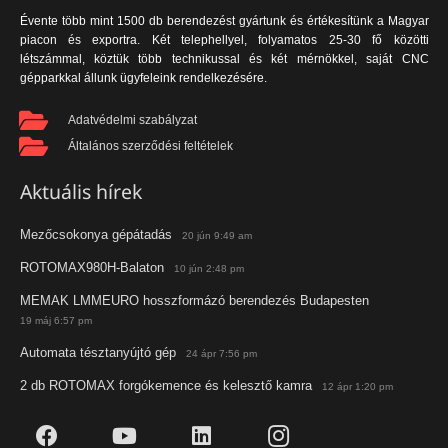
Évente több mint 1500 db berendezést gyártunk és értékesítünk a Magyar
piacon és exportra. Két telephellyel, folyamatos 25-30 fő közötti
létszámmal, köztük több technikussal és két mérnökkel, saját CNC
gépparkkal állunk ügyfeleink rendelkezésére.
Adatvédelmi szabályzat
Általános szerződési feltételek
Aktuális hírek
Mezőcsokonya gépátadás
20 jún 9:49 am
ROTOMAX980H-Balaton
10 jún 2:48 pm
MEMAK LMMEURO hosszformázó berendezés Budapesten
19 máj 6:57 pm
Automata tésztanyújtó gép
24 ápr 7:56 pm
2 db ROTOMAX forgókemence és kelesztő kamra
12 ápr 1:20 pm