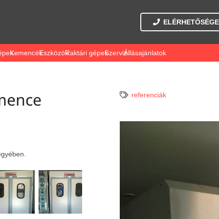
ELÉRHETŐSÉGE
épek
Kemencék
Eszközök
Raktári gépek
Szerviz
Állásajánlatok
emence
referenciák
egyében.