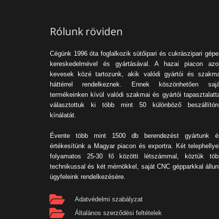
Rólunk röviden
Cégünk 1996 óta foglalkozik sütőipari és cukrászipari gép
kereskedelmével és gyártásával. A hazai piacon azo
kevesek közé tartozunk, akik valódi gyártói és szakma
háttérrel rendelkeznek. Ennek köszönhetően sajá
termékeinken kívül valódi szakmai és gyártói tapasztalatt
választottuk ki több mint 50 különböző beszállítón
kínálatát.
Évente több mint 1500 db berendezést gyártunk é
értékesítünk a Magyar piacon és exportra. Két telephellye
folyamatos 25-30 fő közötti létszámmal, köztük töb
technikussal és két mérnökkel, saját CNC gépparkkal állun
ügyfeleink rendelkezésére.
Adatvédelmi szabályzat
Általános szerződési feltételek