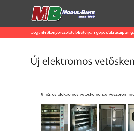
Cégünkről
Kenyérszeletelők
Sütőipari gépek
Cukrászipari g
Új elektromos vetősk
8 m2-es elektromos vetőskemence Veszprém m