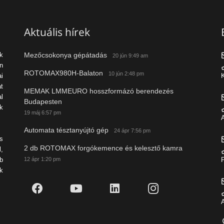
Aktuális hírek
Mezőcsokonya gépátadás
ek
20 jún 9:49 am
n
ROTOMAX980H-Balaton
10 jún 2:48 pm
i
K
t
MEMAK LMMEURO hosszformázó berendezés
al
Budapesten
k
19 máj 6:57 pm
A
Automata tésztanyújtó gép
24 ápr 7:56 pm
s
2 db ROTOMAX forgókemence és kelesztő kamra
l,
12 ápr 1:20 pm
b
P
k
A