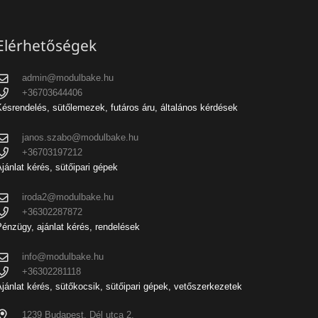
Elérhetőségek
admin@modulbake.hu
+36703644406
ésrendelés, sütőlemezek, futáros áru, általános kérdések
janos.szabo@modulbake.hu
+36703197212
jánlat kérés, sütőipari gépek
iroda2@modulbake.hu
+36302287872
énzügy, ajánlat kérés, rendelések
info@modulbake.hu
+36302281118
jánlat kérés, sütőkocsik, sütőipari gépek, vetőszerkezetek
1239 Budapest, Dél utca 2.