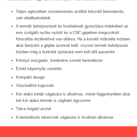
Teljes egészében rozsdamentes acélból készülő berendezés,
zárt oldalburkolatok.
A termék behelyezését és kivételének gyorsítása érdekében az
erre szolgáló nyílás nyitott és a CNC gépeken megszokott
fotocellás érzékelővel van ellátva. Ha a kezelő működés közben
akar benyúlni a gépbe azonnal leáll, viszont termék behelyezés
közben még a burkolat nyitására sem kell időt pazarolni
Könnyű mozgatás, kerekekre szerelt berendezés
Érintő képernyős vezérlés
Kompakt design
Vészleállító kapcsoló
Kör alakú torták vágására is alkalmas, méret függvényében akár
két kör alakú termék is vágható egyszerre
Tálca forgató asztal
A berendezés tekercsek vágására is kiválóan alkalmas