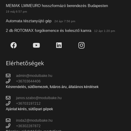
MEMAK LMMEURO hosszformázó berendezés Budapesten
19 máj 6:57 pm
Automata tésztanyújtó gép
24 ápr 7:56 pm
2 db ROTOMAX forgókemence és kelesztő kamra
12 ápr 1:20 pm
Elérhetőségek
admin@modulbake.hu
+36703644406
Késrendelés, sütőlemezek, futáros áru, általános kérdések
janos.szabo@modulbake.hu
+36703197212
Ajánlat kérés, sütőipari gépek
iroda2@modulbake.hu
+36302287872