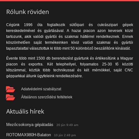
Rólunk röviden
Cégünk 1996 óta foglalkozik sütőipari és cukrászipari gépek
kereskedelmével és gyártásával. A hazai piacon azon kevesek közé
tartozunk, akik valódi gyártói és szakmai háttérrel rendelkeznek. Ennek
köszönhetően saját termékeinken kívül valódi szakmai és gyártói
tapasztalattal választottuk ki több mint 50 különböző beszállítónk kínálatát.
Évente több mint 1500 db berendezést gyártunk és értékesítünk a Magyar
piacon és exportra. Két telephellyel, folyamatos 25-30 fő közötti
létszámmal, köztük több technikussal és két mérnökkel, saját CNC
gépparkkal állunk ügyfeleink rendelkezésére.
Adatvédelmi szabályzat
Általános szerződési feltételek
Aktuális hírek
Mezőcsokonya gépátadás
20 jún 9:49 am
ROTOMAX980H-Balaton
10 jún 2:48 pm