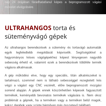
nap 24 órájában fáradhatatlanul képes a beprogramozott vágási
művelet elvégzésére.
ULTRAHANGOS
torta és
süteményvágó gépek
Az ultrahangos berendezések a sütemény és tortavágó automaták
egyik legfeledtebb megoldását képviselik. Segítségükkel a
hagyományos késes vágógépekhez képest lényegesen nagyobb
sebesség érhető el, valamint ezek a berendezések többféle termék
vágásra alkalmasak.
A gép működési elve, hogy egy speciális, titán alkatrészeket is
tartalmazó, szemmel nem is látható sebességgel rezegtetett kés
végzi a vágást egy CNC vezérelt, előre beprogramozott mozgási
sorrend alapján. A gépek ennek köszönhetően képesek fagyasztott
termékek, keményebb bevonatos termékek vágására is. Nem okoz
problémát a gépnek, ha a terméken vagy a terméken belül magok,
keksz darabok vagy szinte bármilyen más összetevő található.