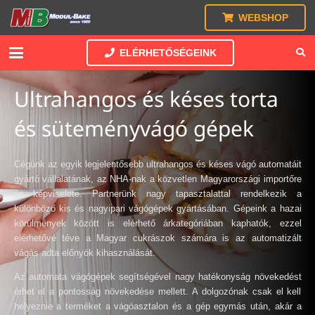
WEBSHOP
ELÉRHETŐSÉGEINK
Ultrahangos és késes torta
és süteményvágó gépek
Cégünk az egyik legjelentősebb ultrahangos és késes vágó automatáit
gyártó vállalatának, az NHA-nak a közvetlen Magyarországi importőre
és képviselete. Partnerünk nagy tapasztalattal rendelkezik a
különböző kis és nagyipari vágógépek gyártásában. Gépeink a hazai
körülmények között is elérhető árkategóriában kaphatók, ezzel
elérhetővé téve a Magyar cukrászok számára is az automatizált
vágás adta előnyök kihasználását.
Az automata vágógépek segítségével nagy hatékonyság növekedést
érhet el a pontosság növekedése mellett. A dolgozónak csak el kell
helyeznie a terméket a vágóasztalon és a gép egymás után, akár a