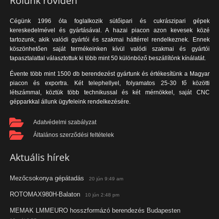
Rólunk röviden
Cégünk 1996 óta foglalkozik sütőipari és cukrászipari gépek
kereskedelmével és gyártásával. A hazai piacon azon kevesek közé
tartozunk, akik valódi gyártói és szakmai háttérrel rendelkeznek. Ennek
köszönhetően saját termékeinken kívül valódi szakmai és gyártói
tapasztalattal választottuk ki több mint 50 különböző beszállítónk kínálatát.
Évente több mint 1500 db berendezést gyártunk és értékesítünk a Magyar
piacon és exportra. Két telephellyel, folyamatos 25-30 fő közötti
létszámmal, köztük több technikussal és két mérnökkel, saját CNC
gépparkkal állunk ügyfeleink rendelkezésére.
Adatvédelmi szabályzat
Általános szerződési feltételek
Aktuális hírek
Mezőcsokonya gépátadás
20 jún 9:49 am
ROTOMAX980H-Balaton
10 jún 2:48 pm
MEMAK LMMEURO hosszformázó berendezés Budapesten