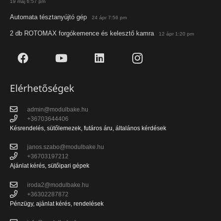
19 máj 6:57 pm
Automata tésztanyújtó gép
24 ápr 7:56 pm
2 db ROTOMAX forgókemence és kelesztő kamra
12 ápr 1:20 pm
Elérhetőségek
admin@modulbake.hu
+36703644406
Késrendelés, sütőlemezek, futáros áru, általános kérdések
janos.szabo@modulbake.hu
+36703197212
Ajánlat kérés, sütőipari gépek
iroda2@modulbake.hu
+36302287872
Pénzügy, ajánlat kérés, rendelések