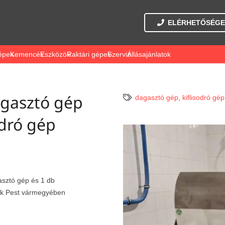
ELÉRHETŐSÉGE
épek
Kemencék
Eszközök
Raktári gépek
Szerviz
Állásajánlatok
gasztó gép
dagasztó gép
,
kiflisodró gép
odró gép
sztó gép és 1 db
ünk Pest vármegyében