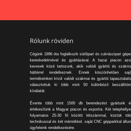
Rólunk röviden
Cégünk 1996 óta foglalkozik sütőipari és cukrászipari gép
kereskedelmével és gyártásával. A hazai piacon azo
kevesek közé tartozunk, akik valódi gyártói és szakma
háttérrel rendelkeznek. Ennek köszönhetően sajá
termékeinken kívül valódi szakmai és gyártói tapasztalatt
választottuk ki több mint 50 különböző beszállítón
kínálatát.
Évente több mint 1500 db berendezést gyártunk é
értékesítünk a Magyar piacon és exportra. Két telephellye
folyamatos 25-30 fő közötti létszámmal, köztük töb
technikussal és két mérnökkel, saját CNC gépparkkal állun
ügyfeleink rendelkezésére.