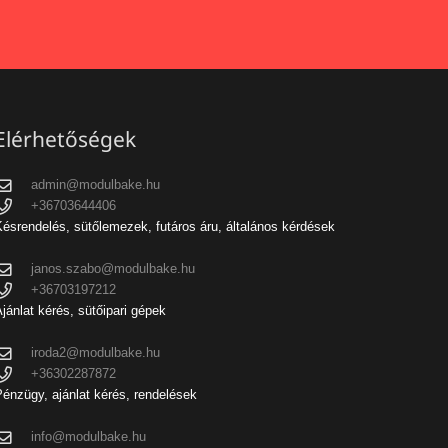
Elérhetőségek
admin@modulbake.hu
+36703644406
ésrendelés, sütőlemezek, futáros áru, általános kérdések
janos.szabo@modulbake.hu
+36703197212
jánlat kérés, sütőipari gépek
iroda2@modulbake.hu
+36302287872
énzügy, ajánlat kérés, rendelések
info@modulbake.hu