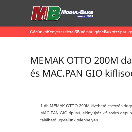
Cégünkről
Kenyérszeletelők
Sütőipari gépek
Cukrászipari g
MEMAK OTTO 200M da
és MAC.PAN GIO kiflis
1 db MEMAK OTTO 200M kivehető csészés daga
MAC.PAN GIO típusú, előnyújtós kiflisodró gép
található ügyfelünk telephelyén.