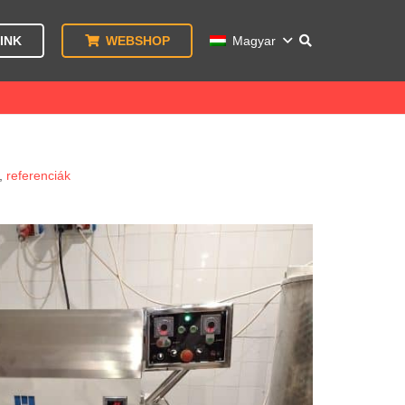
INK
WEBSHOP
Magyar
,
referenciák