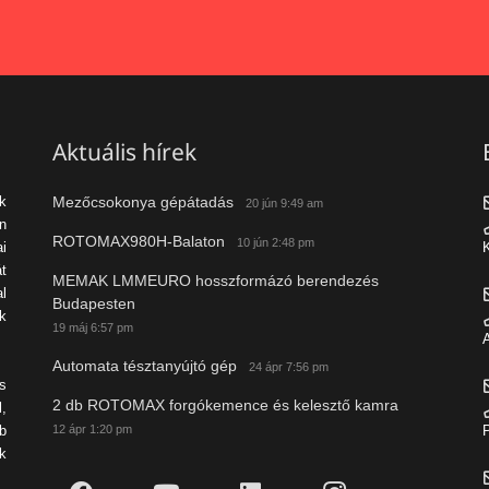
Aktuális hírek
Mezőcsokonya gépátadás
ek
20 jún 9:49 am
n
ROTOMAX980H-Balaton
10 jún 2:48 pm
i
K
t
MEMAK LMMEURO hosszformázó berendezés
al
Budapesten
k
19 máj 6:57 pm
A
Automata tésztanyújtó gép
24 ápr 7:56 pm
s
2 db ROTOMAX forgókemence és kelesztő kamra
l,
12 ápr 1:20 pm
b
P
k