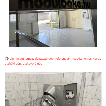
alumínium lemez
,
dagasztó gép
,
referenciák
,
rozsdamentes kocsi
,
vízhűtő gép
,
vízkeverő gép