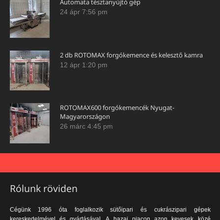
Automata tésztanyújtó gép
24 ápr 7:56 pm
2 db ROTOMAX forgókemence és kelesztő kamra
12 ápr 1:20 pm
ROTOMAX600 forgókemencék Nyugat-
Magyarországon
26 márc 4:45 pm
Rólunk röviden
Cégünk 1996 óta foglalkozik sütőipari és cukrászipari gépek
kereskedelmével és gyártásával. A hazai piacon azon kevesek közé