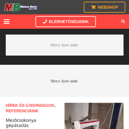
WEBSHOP
ELÉRHETŐSÉGEINK
Nincs ilyen adat.
Nincs ilyen adat.
HÍREK ÉS ÚJDONSÁGOK
,
REFERENCIÁINK
Mezőcsokonya
gépátadás