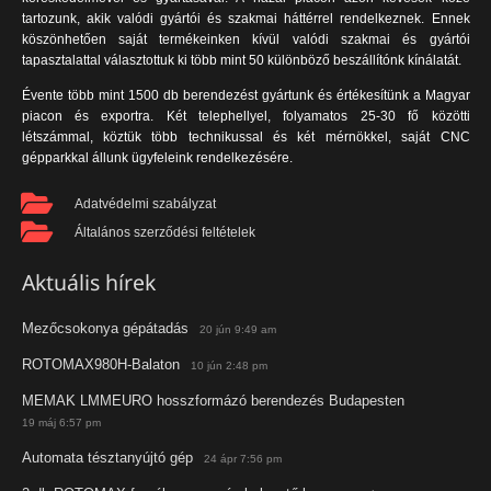
tartozunk, akik valódi gyártói és szakmai háttérrel rendelkeznek. Ennek
köszönhetően saját termékeinken kívül valódi szakmai és gyártói
tapasztalattal választottuk ki több mint 50 különböző beszállítónk kínálatát.
Évente több mint 1500 db berendezést gyártunk és értékesítünk a Magyar
piacon és exportra. Két telephellyel, folyamatos 25-30 fő közötti
létszámmal, köztük több technikussal és két mérnökkel, saját CNC
gépparkkal állunk ügyfeleink rendelkezésére.
Adatvédelmi szabályzat
Általános szerződési feltételek
Aktuális hírek
Mezőcsokonya gépátadás
20 jún 9:49 am
ROTOMAX980H-Balaton
10 jún 2:48 pm
MEMAK LMMEURO hosszformázó berendezés Budapesten
19 máj 6:57 pm
Automata tésztanyújtó gép
24 ápr 7:56 pm