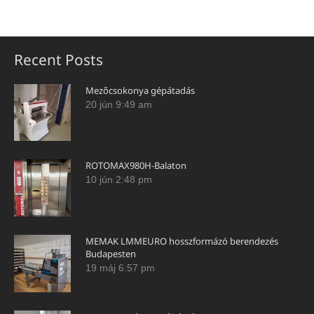
Recent Posts
Mezőcsokonya gépátadás
20 jún 9:49 am
ROTOMAX980H-Balaton
10 jún 2:48 pm
MEMAK LMMEURO hosszformázó berendezés
Budapesten
19 máj 6:57 pm