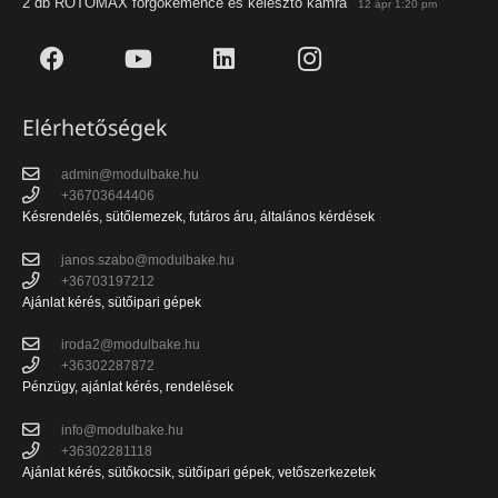
2 db ROTOMAX forgókemence és kelesztő kamra
12 ápr 1:20 pm
Elérhetőségek
admin@modulbake.hu
+36703644406
Késrendelés, sütőlemezek, futáros áru, általános kérdések
janos.szabo@modulbake.hu
+36703197212
Ajánlat kérés, sütőipari gépek
iroda2@modulbake.hu
+36302287872
Pénzügy, ajánlat kérés, rendelések
info@modulbake.hu
+36302281118
Ajánlat kérés, sütőkocsik, sütőipari gépek, vetőszerkezetek