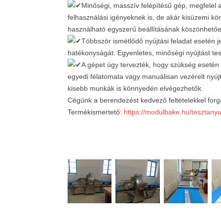
Minőségi, masszív felépítésű gép, megfelel 
felhasználási igényeknek is, de akár kisüzemi kör
használható egyszerű beállításának köszönhetőe
Többször ismétlődő nyújtási feladat esetén 
hatékonyságát. Egyenletes, minőségi nyújtást tes
A gépet úgy tervezték, hogy szükség esetén 
egyedi félatomata vagy manuálisan vezérelt nyújtá
kisebb munkák is könnyedén elvégezhetők.
Cégünk a berendezést kedvező feltételekkel for
Termékismertető:
https://modulbake.hu/tesztanyu