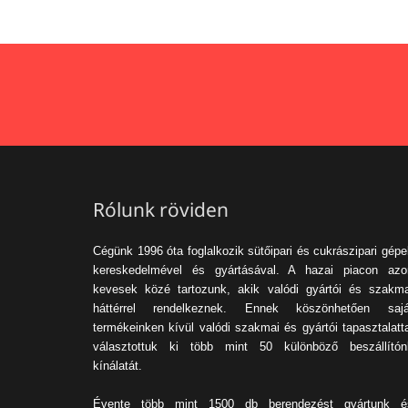
Rólunk röviden
Cégünk 1996 óta foglalkozik sütőipari és cukrászipari gép
kereskedelmével és gyártásával. A hazai piacon azo
kevesek közé tartozunk, akik valódi gyártói és szakma
háttérrel rendelkeznek. Ennek köszönhetően sajá
termékeinken kívül valódi szakmai és gyártói tapasztalatt
választottuk ki több mint 50 különböző beszállítón
kínálatát.
Évente több mint 1500 db berendezést gyártunk é