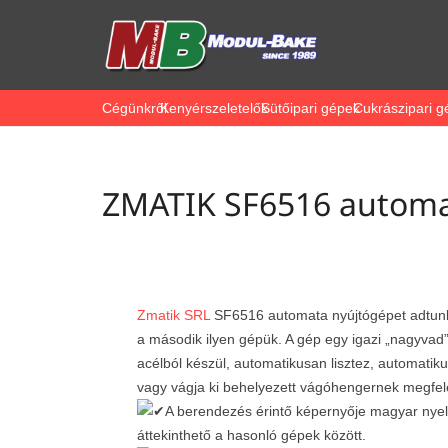
Cégünkről
Kenyérszeletelők
Sütőipari gépek
Cukrászipari g
ZMATIK SF6516 automa
Zmatik SRL
SF6516 automata nyújtógépet adtunk
a második ilyen gépük. A gép egy igazi „nagyvad
acélból készül,
automatikusan lisztez, automatikus
vagy vágja ki behelyezett vágóhengernek megfel
A berendezés érintő képernyője magyar nyel
áttekinthető a hasonló gépek között.