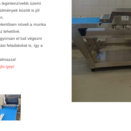
a legintenzívebb üzemi
ülmények között is jól
n.
jelentősen növeli a munka
z lehetővé.
gyorsan el tud végezni
si feladatokat is, így a
galmazza!
jto-gep/