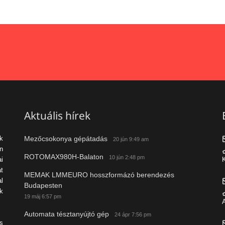
Aktuális hírek
Mezőcsokonya gépátadás
ek
20 jún 9:49 am
n
ROTOMAX980H-Balaton
10 jún 2:48 pm
i
K
t
MEMAK LMMEURO hosszformázó berendezés
al
Budapesten
k
19 máj 6:57 pm
A
Automata tésztanyújtó gép
24 ápr 7:56 pm
s