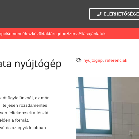
ELÉRHETŐSÉGE
épek
Kemencék
Eszközök
Raktári gépek
Szerviz
Állásajánlatok
ta nyújtógép
nyújtógép
,
referenciák
 át ügyfelünknél, ez már
”
teljesen rozsdamentes
an feltekercseli a tésztát
elően a formát.
vű és az egyik lejobban