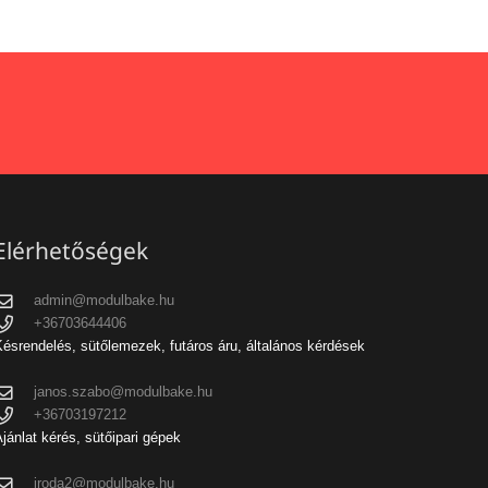
Elérhetőségek
admin@modulbake.hu
+36703644406
ésrendelés, sütőlemezek, futáros áru, általános kérdések
janos.szabo@modulbake.hu
+36703197212
jánlat kérés, sütőipari gépek
iroda2@modulbake.hu